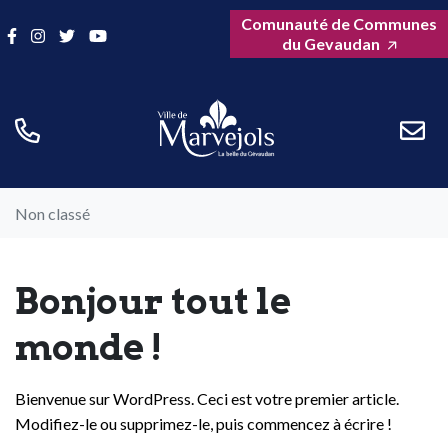
Gestion des traceurs
Aller
Comunauté de Communes
Lien vers le compte Facebook
Lien vers le compte Instagram
Lien vers le compte Twitter
Lien vers la chaîne Youtube
au
du Gevaudan
contenu
Non classé
Bonjour tout le
monde !
Bienvenue sur WordPress. Ceci est votre premier article.
Modifiez-le ou supprimez-le, puis commencez à écrire !