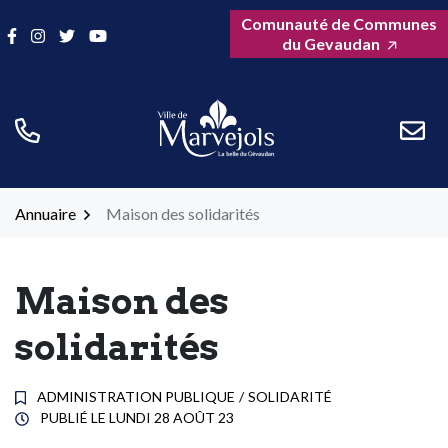
Gestion des traceurs
Aller
Comunauté de Communes
Lien vers le compte Facebook
Lien vers le compte Instagram
Lien vers le compte Twitter
Lien vers la chaîne Youtube
au
du Gevaudan
contenu
Annuaire
Maison des solidarités
Maison des
solidarités
ADMINISTRATION PUBLIQUE
/
SOLIDARITÉ
PUBLIÉ LE
LUNDI 28 AOÛT 23