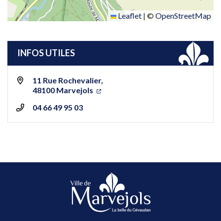
Leaflet
|
©
OpenStreetMap
INFOS UTILES
11 Rue Rochevalier,
48100 Marvejols
04 66 49 95 03