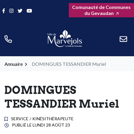
Gestion des traceurs
Aller
Comunauté de Communes
Lien vers le compte Facebook
Lien vers le compte Instagram
Lien vers le compte Twitter
Lien vers la chaîne Youtube
au
du Gevaudan
contenu
Annuaire
DOMINGUES TESSANDIER Muriel
DOMINGUES
TESSANDIER Muriel
SERVICE
/
KINÉSITHÉRAPEUTE
PUBLIÉ LE
LUNDI 28 AOÛT 23