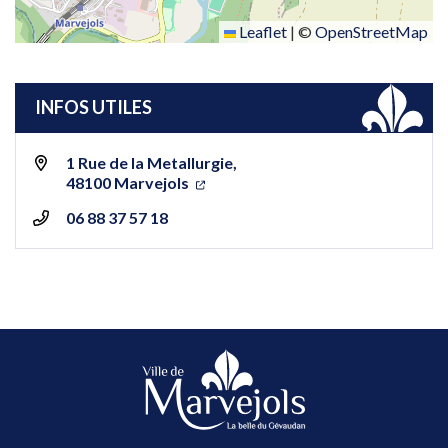
Leaflet
|
©
OpenStreetMap
INFOS UTILES
1 Rue de la Metallurgie,
48100 Marvejols
06 88 37 57 18