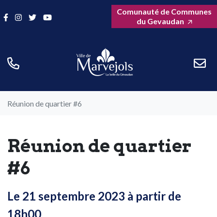
Gestion des traceurs
Aller
Comunauté de Communes
Lien vers le compte Facebook
Lien vers le compte Instagram
Lien vers le compte Twitter
Lien vers la chaîne Youtube
au
du Gevaudan
contenu
Réunion de quartier #6
Réunion de quartier
#6
Le
21
septembre
2023
à partir de
18h00