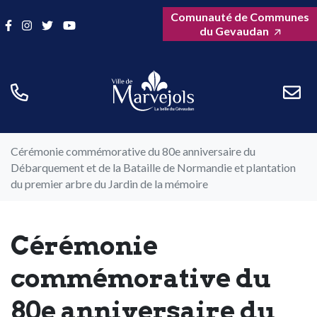
Gestion des traceurs
Aller
Comunauté de Communes
Lien vers le compte Facebook
Lien vers le compte Instagram
Lien vers le compte Twitter
Lien vers la chaîne Youtube
au
du Gevaudan
contenu
Cérémonie commémorative du 80e anniversaire du
Débarquement et de la Bataille de Normandie et plantation
du premier arbre du Jardin de la mémoire
Cérémonie
commémorative du
80e anniversaire du